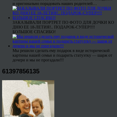
и оригинально порадовать наших родителей…
ЗАКАЗЫВАЛИ ПОРТРЕТ ПО ФОТО ДЛЯ ДОЧКИ КО
ДНЮ ЕЕ 18-ЛЕТИЯ!.. ПОДАРОК-СУПЕР!!!!
БОЛЬШОЕ СПАСИБО!
Мы решили сделать ему подарок в виде исторической
картины нашей семьи и подарить статуэтку — шарж от
дочери и мы не прогадали!!!
61397856135