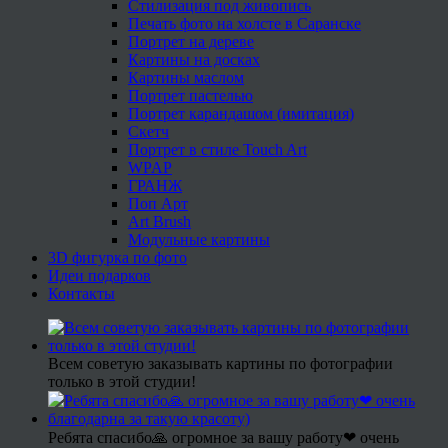
Стилизация под живопись
Печать фото на холсте в Саранске
Портрет на дереве
Картины на досках
Картины маслом
Портрет пастелью
Портрет карандашом (имитация)
Скетч
Портрет в стиле Touch Art
WPAP
ГРАНЖ
Поп Арт
Art Brush
Модульные картины
3D фигурка по фото
Идеи подарков
Контакты
Всем советую заказывать картины по фотографии
только в этой студии!
Ребята спасибо🙏 огромное за вашу работу❤ очень