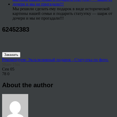
Мы решили сделать ему подарок в виде исторической
картины нашей семьи и подарить статуэтку — шарж от
дочери и мы не прогадали!!!
62452383
Заказать
Рекомендуем: Эксклюзивный подарок - Статуэтка по фото.
Share This
Сен
05
78
0
About the author