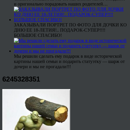
и оригинально порадовать наших родителей…
ЗАКАЗЫВАЛИ ПОРТРЕТ ПО ФОТО ДЛЯ ДОЧКИ КО
ДНЮ ЕЕ 18-ЛЕТИЯ!.. ПОДАРОК-СУПЕР!!!!
БОЛЬШОЕ СПАСИБО!
Мы решили сделать ему подарок в виде исторической
картины нашей семьи и подарить статуэтку — шарж от
дочери и мы не прогадали!!!
6245328351