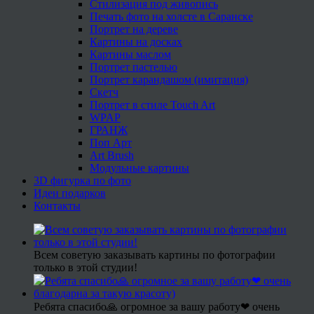
Стилизация под живопись
Печать фото на холсте в Саранске
Портрет на дереве
Картины на досках
Картины маслом
Портрет пастелью
Портрет карандашом (имитация)
Скетч
Портрет в стиле Touch Art
WPAP
ГРАНЖ
Поп Арт
Art Brush
Модульные картины
3D фигурка по фото
Идеи подарков
Контакты
Всем советую заказывать картины по фотографии
только в этой студии!
Ребята спасибо🙏 огромное за вашу работу❤ очень