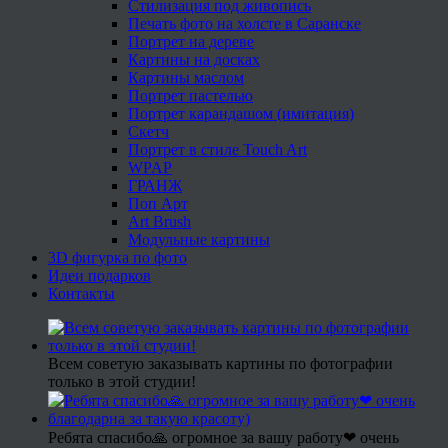
Стилизация под живопись
Печать фото на холсте в Саранске
Портрет на дереве
Картины на досках
Картины маслом
Портрет пастелью
Портрет карандашом (имитация)
Скетч
Портрет в стиле Touch Art
WPAP
ГРАНЖ
Поп Арт
Art Brush
Модульные картины
3D фигурка по фото
Идеи подарков
Контакты
Всем советую заказывать картины по фотографии
только в этой студии!
Ребята спасибо🙏 огромное за вашу работу❤ очень