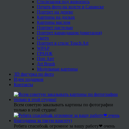
Стилизация под живопись
Печать фото на холсте в Саранске
Портрет на дереве
Картины на досках
Картины маслом
Портрет пастелью
Портрет карандашом (имитация)
Скетч
Портрет в стиле Touch Art
WPAP
ГРАНЖ
Поп Арт
Art Brush
Модульные картины
3D фигурка по фото
Идеи подарков
Контакты
Всем советую заказывать картины по фотографии
только в этой студии!
Ребята спасибо🙏 огромное за вашу работу❤ очень