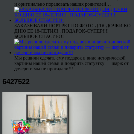
и оригинально порадовать наших родителей…
ЗАКАЗЫВАЛИ ПОРТРЕТ ПО ФОТО ДЛЯ ДОЧКИ КО
ДНЮ ЕЕ 18-ЛЕТИЯ!.. ПОДАРОК-СУПЕР!!!!
БОЛЬШОЕ СПАСИБО!
Мы решили сделать ему подарок в виде исторической
картины нашей семьи и подарить статуэтку — шарж от
дочери и мы не прогадали!!!
6427522