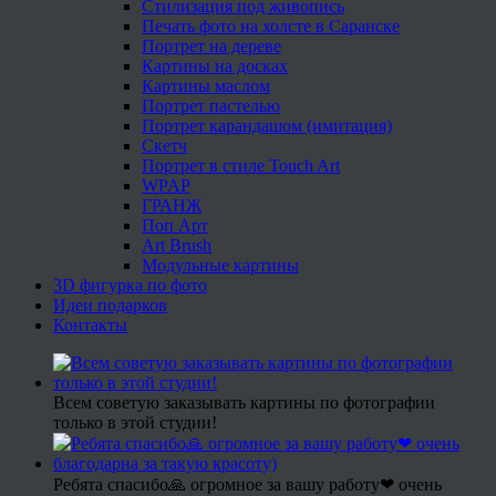
Стилизация под живопись
Печать фото на холсте в Саранске
Портрет на дереве
Картины на досках
Картины маслом
Портрет пастелью
Портрет карандашом (имитация)
Скетч
Портрет в стиле Touch Art
WPAP
ГРАНЖ
Поп Арт
Art Brush
Модульные картины
3D фигурка по фото
Идеи подарков
Контакты
Всем советую заказывать картины по фотографии
только в этой студии!
Ребята спасибо🙏 огромное за вашу работу❤ очень