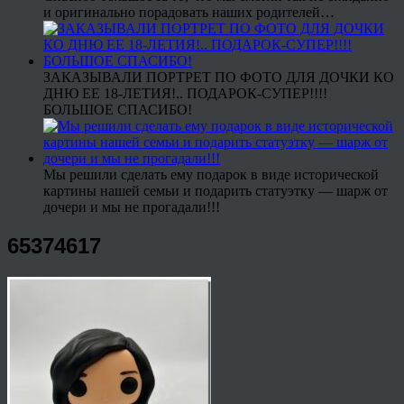
и оригинально порадовать наших родителей…
ЗАКАЗЫВАЛИ ПОРТРЕТ ПО ФОТО ДЛЯ ДОЧКИ КО
ДНЮ ЕЕ 18-ЛЕТИЯ!.. ПОДАРОК-СУПЕР!!!!
БОЛЬШОЕ СПАСИБО!
Мы решили сделать ему подарок в виде исторической
картины нашей семьи и подарить статуэтку — шарж от
дочери и мы не прогадали!!!
65374617