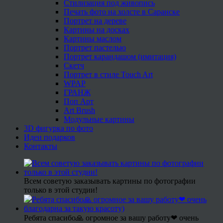
Стилизация под живопись
Печать фото на холсте в Саранске
Портрет на дереве
Картины на досках
Картины маслом
Портрет пастелью
Портрет карандашом (имитация)
Скетч
Портрет в стиле Touch Art
WPAP
ГРАНЖ
Поп Арт
Art Brush
Модульные картины
3D фигурка по фото
Идеи подарков
Контакты
Всем советую заказывать картины по фотографии
только в этой студии!
Ребята спасибо🙏 огромное за вашу работу❤ очень