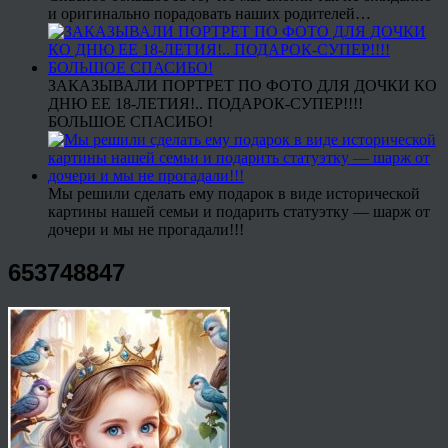
и оригинально порадовать наших родителей…
ЗАКАЗЫВАЛИ ПОРТРЕТ ПО ФОТО ДЛЯ ДОЧКИ КО
ДНЮ ЕЕ 18-ЛЕТИЯ!.. ПОДАРОК-СУПЕР!!!!
БОЛЬШОЕ СПАСИБО!
Мы решили сделать ему подарок в виде исторической
картины нашей семьи и подарить статуэтку — шарж от
дочери и мы не прогадали!!!
653748847