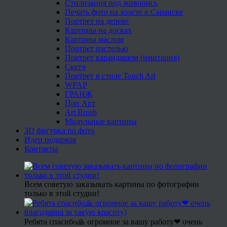
Стилизация под живопись
Печать фото на холсте в Саранске
Портрет на дереве
Картины на досках
Картины маслом
Портрет пастелью
Портрет карандашом (имитация)
Скетч
Портрет в стиле Touch Art
WPAP
ГРАНЖ
Поп Арт
Art Brush
Модульные картины
3D фигурка по фото
Идеи подарков
Контакты
Всем советую заказывать картины по фотографии
только в этой студии!
Ребята спасибо🙏 огромное за вашу работу❤ очень