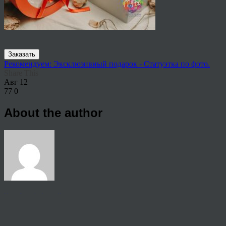
Заказать
Рекомендуем: Эксклюзивный подарок - Статуэтка по фото.
Share This
Авг
12
77
0
About the author
View all articles by rauffri
Post navigation