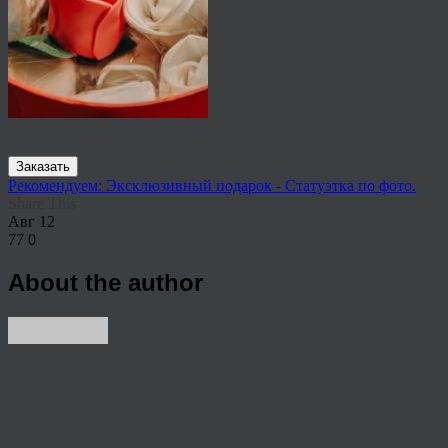
Заказать
Рекомендуем: Эксклюзивный подарок - Статуэтка по фото.
Share This
Авг
12
77
0
About the author
View all articles by rauffri