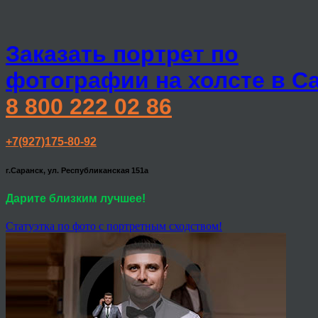
Заказать портрет по
фотографии на холсте в С
8 800 222 02 86
+7(927)175-80-92
г.Саранск, ул. Республиканская 151а
Дарите близким лучшее!
Статуэтка по фото с портретным сходством!