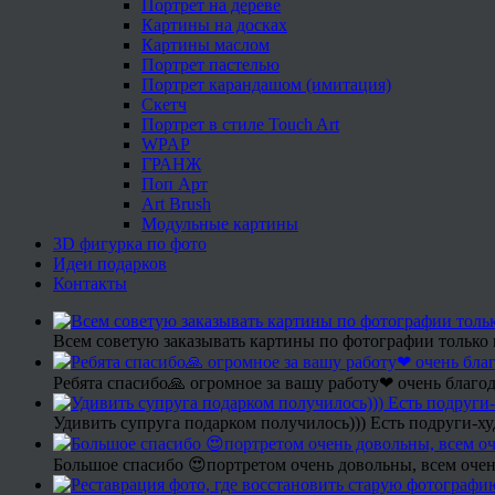
Портрет на дереве
Картины на досках
Картины маслом
Портрет пастелью
Портрет карандашом (имитация)
Скетч
Портрет в стиле Touch Art
WPAP
ГРАНЖ
Поп Арт
Art Brush
Модульные картины
3D фигурка по фото
Идеи подарков
Контакты
Всем советую заказывать картины по фотографии только 
Ребята спасибо🙏 огромное за вашу работу❤ очень благод
Удивить супруга подарком получилось))) Есть подруги-х
Большое спасибо 😍портретом очень довольны, всем очен