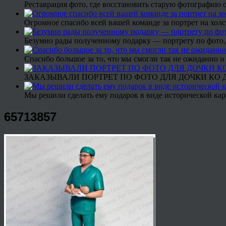
Реставрация фото, где восстановить старую фотографию 
Огромное спасибо всей вашей команде за портрет на холс
Безумно рады полученному подарку — портрету по фото,
Спасибо большое за то, что мы смогли так не ожиданно
ЗАКАЗЫВАЛИ ПОРТРЕТ ПО ФОТО ДЛЯ ДОЧКИ КО ДН
Мы решили сделать ему подарок в виде исторической кар
65713857