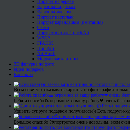
Портрет на дереве
Картины на досках
Картины маслом
Портрет пастелью
Портрет карандашом (имитация)
Скетч
Портрет в стиле Touch Art
WPAP
ГРАНЖ
Поп Арт
Art Brush
Модульные картины
3D фигурка по фото
Идеи подарков
Контакты
Всем советую заказывать картины по фотографии только 
Ребята спасибо🙏 огромное за вашу работу❤ очень благод
Удивить супруга подарком получилось))) Есть подруги-х
Большое спасибо 😍портретом очень довольны, всем очен