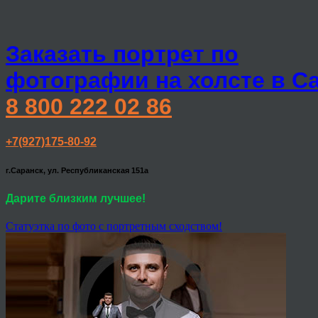
Заказать портрет по
фотографии на холсте в С
8 800 222 02 86
+7(927)175-80-92
г.Саранск, ул. Республиканская 151а
Дарите близким лучшее!
Статуэтка по фото с портретным сходством!