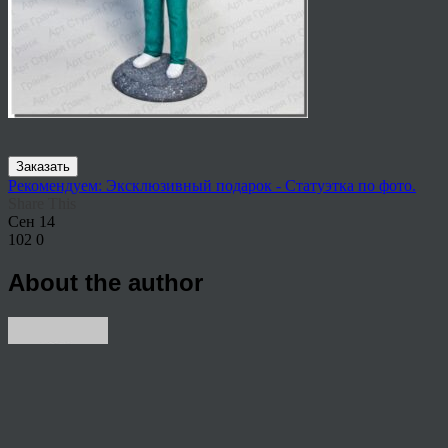
Заказать
Рекомендуем: Эксклюзивный подарок - Статуэтка по фото.
Share This
Сен
14
102
0
About the author
View all articles by rauffri