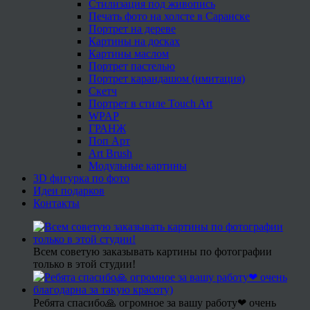
Стилизация под живопись
Печать фото на холсте в Саранске
Портрет на дереве
Картины на досках
Картины маслом
Портрет пастелью
Портрет карандашом (имитация)
Скетч
Портрет в стиле Touch Art
WPAP
ГРАНЖ
Поп Арт
Art Brush
Модульные картины
3D фигурка по фото
Идеи подарков
Контакты
Всем советую заказывать картины по фотографии
только в этой студии!
Ребята спасибо🙏 огромное за вашу работу❤ очень