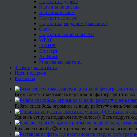
Портрет на дереве
Картины на досках
Картины маслом
Портрет пастелью
Портрет карандашом (имитация)
Скетч
Портрет в стиле Touch Art
WPAP
ГРАНЖ
Поп Арт
Art Brush
Модульные картины
3D фигурка по фото
Идеи подарков
Контакты
Всем советую заказывать картины по фотографии только 
Ребята спасибо🙏 огромное за вашу работу❤ очень благод
Удивить супруга подарком получилось))) Есть подруги-х
Большое спасибо 😍портретом очень довольны, всем очен