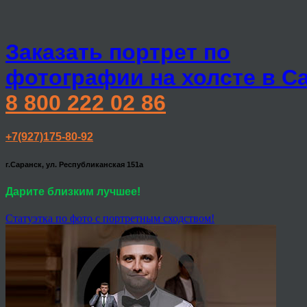
Заказать портрет по
фотографии на холсте в С
8 800 222 02 86
+7(927)175-80-92
г.Саранск, ул. Республиканская 151а
Дарите близким лучшее!
Статуэтка по фото с портретным сходством!