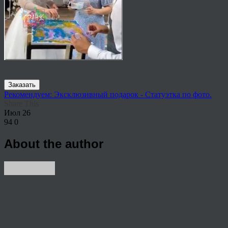
Заказать
Рекомендуем: Эксклюзивный подарок - Статуэтка по фото.
Share This
Июл
26
94
0
About the author
View all articles by rauffri