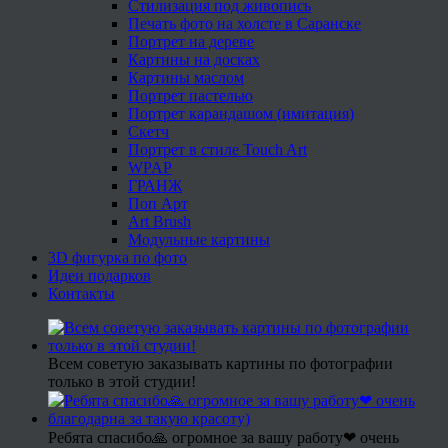
Стилизация под живопись
Печать фото на холсте в Саранске
Портрет на дереве
Картины на досках
Картины маслом
Портрет пастелью
Портрет карандашом (имитация)
Скетч
Портрет в стиле Touch Art
WPAP
ГРАНЖ
Поп Арт
Art Brush
Модульные картины
3D фигурка по фото
Идеи подарков
Контакты
Всем советую заказывать картины по фотографии
только в этой студии!
Ребята спасибо🙏 огромное за вашу работу❤ очень