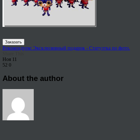
Заказать
Рекомендуем: Эксклюзивный подарок - Статуэтка по фото.
Share This
Ноя
11
52
0
About the author
View all articles by rauffri