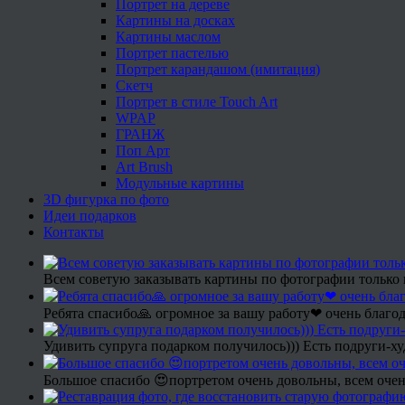
Портрет на дереве
Картины на досках
Картины маслом
Портрет пастелью
Портрет карандашом (имитация)
Скетч
Портрет в стиле Touch Art
WPAP
ГРАНЖ
Поп Арт
Art Brush
Модульные картины
3D фигурка по фото
Идеи подарков
Контакты
Всем советую заказывать картины по фотографии только 
Ребята спасибо🙏 огромное за вашу работу❤ очень благод
Удивить супруга подарком получилось))) Есть подруги-х
Большое спасибо 😍портретом очень довольны, всем очен