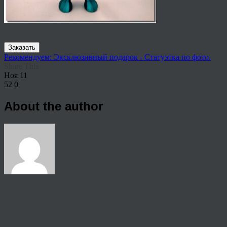
Заказать
Рекомендуем: Эксклюзивный подарок - Статуэтка по фото.
Share This
Ноя
11
52
0
About the author
View all articles by rauffri
Post navigation