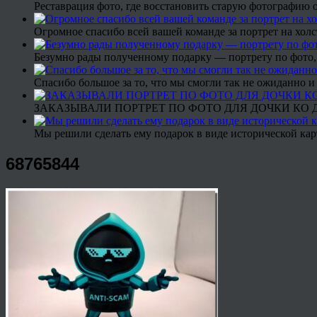
Реставрация фото, где восстановить старую фотографию 
Огромное спасибо всей вашей команде за портрет на холс
Безумно рады полученному подарку — портрету по фото,
Спасибо большое за то, что мы смогли так не ожиданно
ЗАКАЗЫВАЛИ ПОРТРЕТ ПО ФОТО ДЛЯ ДОЧКИ КО ДН
Мы решили сделать ему подарок в виде исторической кар
68765844