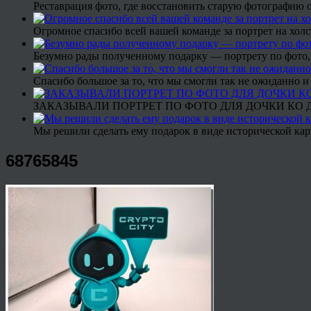
Реставрация фото, где восстановить старую фотографию 
Огромное спасибо всей вашей команде за портрет на холс
Безумно рады полученному подарку — портрету по фото,
Спасибо большое за то, что мы смогли так не ожиданно
ЗАКАЗЫВАЛИ ПОРТРЕТ ПО ФОТО ДЛЯ ДОЧКИ КО ДН
Мы решили сделать ему подарок в виде исторической кар
68765845