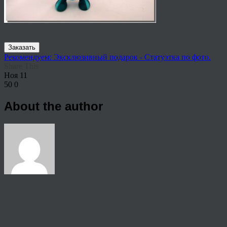
Заказать
Рекомендуем: Эксклюзивный подарок - Статуэтка по фото.
Share This
Ноя
11
50
0
About the author
View all articles by rauffri
Post navigation