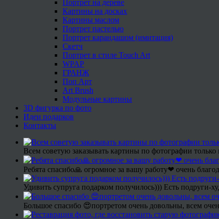
Портрет на дереве
Картины на досках
Картины маслом
Портрет пастелью
Портрет карандашом (имитация)
Скетч
Портрет в стиле Touch Art
WPAP
ГРАНЖ
Поп Арт
Art Brush
Модульные картины
3D фигурка по фото
Идеи подарков
Контакты
Всем советую заказывать картины по фотографии только 
Ребята спасибо🙏 огромное за вашу работу❤ очень благод
Удивить супруга подарком получилось))) Есть подруги-х
Большое спасибо 😍портретом очень довольны, всем очен