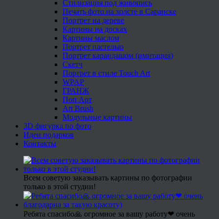
Стилизация под живопись
Печать фото на холсте в Саранске
Портрет на дереве
Картины на досках
Картины маслом
Портрет пастелью
Портрет карандашом (имитация)
Скетч
Портрет в стиле Touch Art
WPAP
ГРАНЖ
Поп Арт
Art Brush
Модульные картины
3D фигурка по фото
Идеи подарков
Контакты
Всем советую заказывать картины по фотографии
только в этой студии!
Ребята спасибо🙏 огромное за вашу работу❤ очень