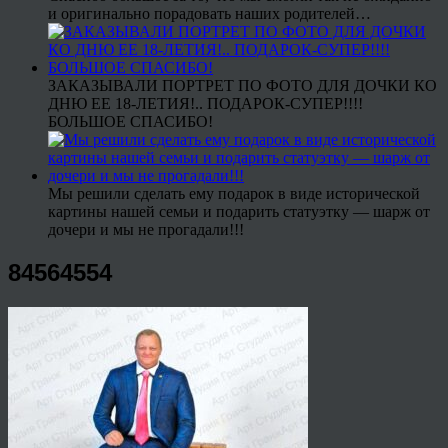
и оригинально порадовать наших родителей…
ЗАКАЗЫВАЛИ ПОРТРЕТ ПО ФОТО ДЛЯ ДОЧКИ КО
ДНЮ ЕЕ 18-ЛЕТИЯ!.. ПОДАРОК-СУПЕР!!!!
БОЛЬШОЕ СПАСИБО!
Мы решили сделать ему подарок в виде исторической
картины нашей семьи и подарить статуэтку — шарж от
дочери и мы не прогадали!!!
84564554