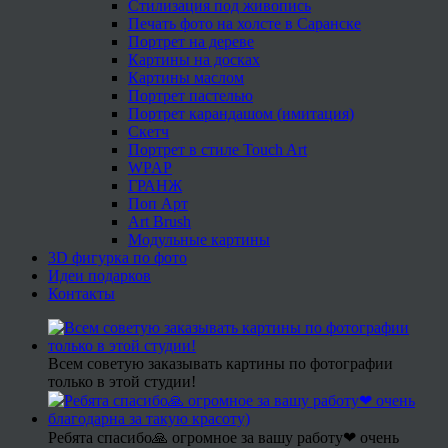
Стилизация под живопись
Печать фото на холсте в Саранске
Портрет на дереве
Картины на досках
Картины маслом
Портрет пастелью
Портрет карандашом (имитация)
Скетч
Портрет в стиле Touch Art
WPAP
ГРАНЖ
Поп Арт
Art Brush
Модульные картины
3D фигурка по фото
Идеи подарков
Контакты
Всем советую заказывать картины по фотографии
только в этой студии!
Ребята спасибо🙏 огромное за вашу работу❤ очень