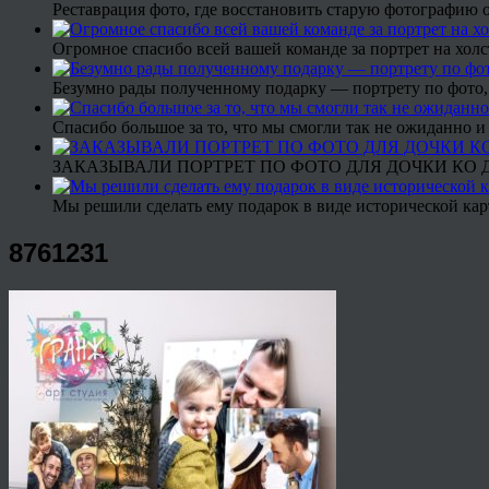
Реставрация фото, где восстановить старую фотографию 
Огромное спасибо всей вашей команде за портрет на холс
Безумно рады полученному подарку — портрету по фото,
Спасибо большое за то, что мы смогли так не ожиданно
ЗАКАЗЫВАЛИ ПОРТРЕТ ПО ФОТО ДЛЯ ДОЧКИ КО ДН
Мы решили сделать ему подарок в виде исторической кар
8761231