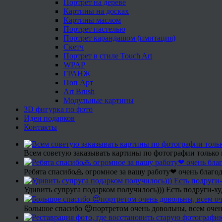
Портрет на дереве
Картины на досках
Картины маслом
Портрет пастелью
Портрет карандашом (имитация)
Скетч
Портрет в стиле Touch Art
WPAP
ГРАНЖ
Поп Арт
Art Brush
Модульные картины
3D фигурка по фото
Идеи подарков
Контакты
Всем советую заказывать картины по фотографии только 
Ребята спасибо🙏 огромное за вашу работу❤ очень благод
Удивить супруга подарком получилось))) Есть подруги-х
Большое спасибо 😍портретом очень довольны, всем очен