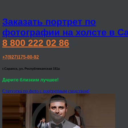
Заказать портрет по
фотографии на холсте в С
8 800 222 02 86
+7(927)175-80-92
г.Саранск, ул. Республиканская 151а
Дарите близким лучшее!
Статуэтка по фото с портретным сходством!