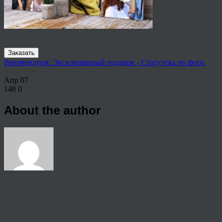
Заказать
Рекомендуем: Эксклюзивный подарок - Статуэтка по фото.
Share This
Апр
07
148
0
About the author
View all articles by rauffri
Post navigation