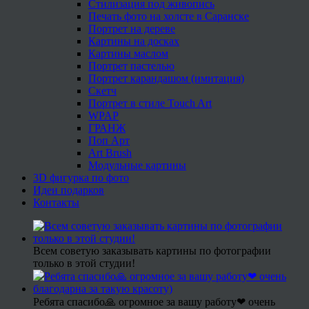
Стилизация под живопись
Печать фото на холсте в Саранске
Портрет на дереве
Картины на досках
Картины маслом
Портрет пастелью
Портрет карандашом (имитация)
Скетч
Портрет в стиле Touch Art
WPAP
ГРАНЖ
Поп Арт
Art Brush
Модульные картины
3D фигурка по фото
Идеи подарков
Контакты
Всем советую заказывать картины по фотографии
только в этой студии!
Ребята спасибо🙏 огромное за вашу работу❤ очень