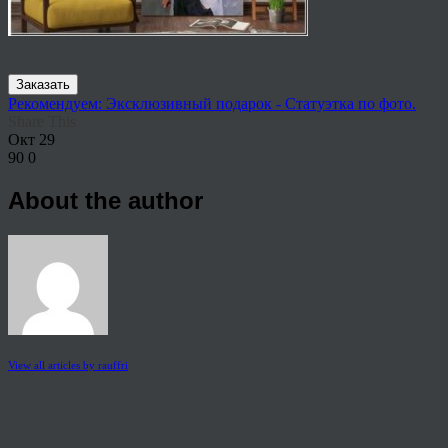
Заказать
Рекомендуем: Эксклюзивный подарок - Статуэтка по фото.
Share This
Окт
29
90
0
About the author
View all articles by rauffri
Post navigation
←
962474