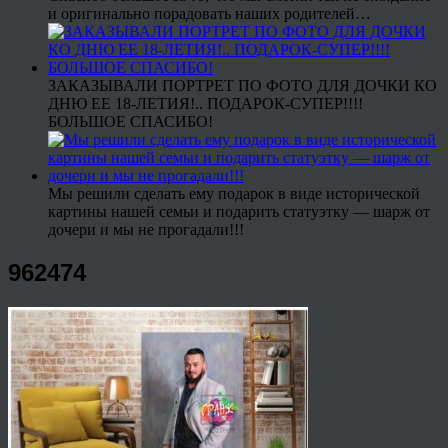
и оригинально порадовать наших родителей…
ЗАКАЗЫВАЛИ ПОРТРЕТ ПО ФОТО ДЛЯ ДОЧКИ КО
ДНЮ ЕЕ 18-ЛЕТИЯ!.. ПОДАРОК-СУПЕР!!!!
БОЛЬШОЕ СПАСИБО!
Мы решили сделать ему подарок в виде исторической
картины нашей семьи и подарить статуэтку — шарж от
дочери и мы не прогадали!!!
962474