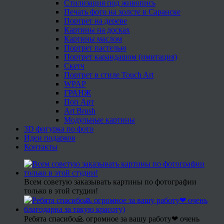
Стилизация под живопись
Печать фото на холсте в Саранске
Портрет на дереве
Картины на досках
Картины маслом
Портрет пастелью
Портрет карандашом (имитация)
Скетч
Портрет в стиле Touch Art
WPAP
ГРАНЖ
Поп Арт
Art Brush
Модульные картины
3D фигурка по фото
Идеи подарков
Контакты
Всем советую заказывать картины по фотографии
только в этой студии!
Ребята спасибо🙏 огромное за вашу работу❤ очень