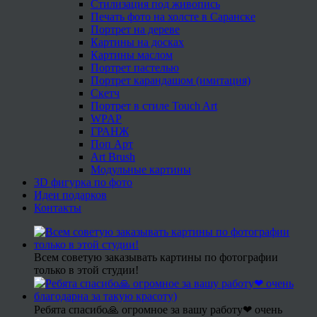
Стилизация под живопись
Печать фото на холсте в Саранске
Портрет на дереве
Картины на досках
Картины маслом
Портрет пастелью
Портрет карандашом (имитация)
Скетч
Портрет в стиле Touch Art
WPAP
ГРАНЖ
Поп Арт
Art Brush
Модульные картины
3D фигурка по фото
Идеи подарков
Контакты
Всем советую заказывать картины по фотографии
только в этой студии!
Ребята спасибо🙏 огромное за вашу работу❤ очень