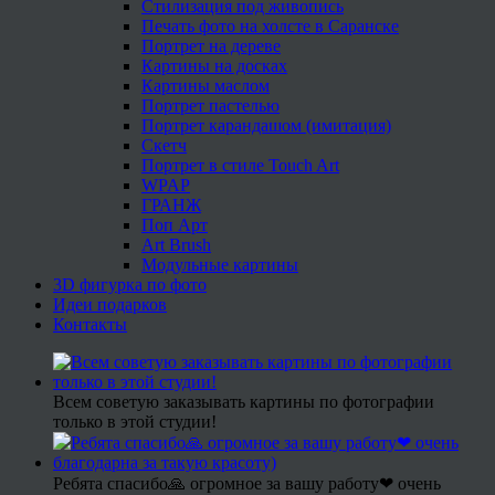
Стилизация под живопись
Печать фото на холсте в Саранске
Портрет на дереве
Картины на досках
Картины маслом
Портрет пастелью
Портрет карандашом (имитация)
Скетч
Портрет в стиле Touch Art
WPAP
ГРАНЖ
Поп Арт
Art Brush
Модульные картины
3D фигурка по фото
Идеи подарков
Контакты
Всем советую заказывать картины по фотографии
только в этой студии!
Ребята спасибо🙏 огромное за вашу работу❤ очень