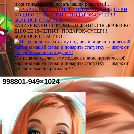
и оригинально порадовать наших родителей…
ЗАКАЗЫВАЛИ ПОРТРЕТ ПО ФОТО ДЛЯ ДОЧКИ КО
ДНЮ ЕЕ 18-ЛЕТИЯ!.. ПОДАРОК-СУПЕР!!!!
БОЛЬШОЕ СПАСИБО!
Мы решили сделать ему подарок в виде исторической
картины нашей семьи и подарить статуэтку — шарж от
дочери и мы не прогадали!!!
998801-949×1024