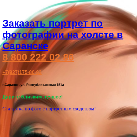
Заказать портрет по
фотографии на холсте в
Саранске
8 800 222 02 86
+7(927)175-80-92
г.Саранск, ул. Республиканская 151а
Дарите близким лучшее!
Статуэтка по фото с портретным сходством!