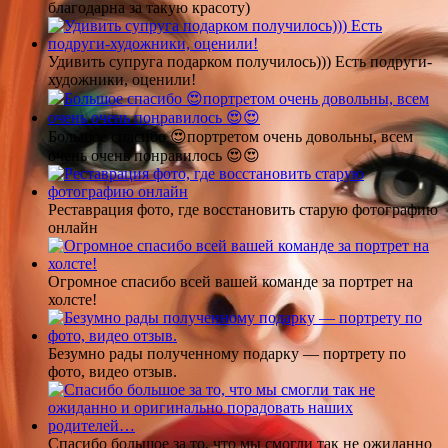
благодарна за такую красоту)
Удивить супруга подарком получилось))) Есть подруги-
художники, оценили!
Большое спасибо 😍портретом очень довольны, всем
очень очень понравилось 😍😍
Реставрация фото, где восстановить старую фотографию
онлайн
Огромное спасибо всей вашей команде за портрет на
холсте!
Безумно рады полученному подарку — портрету по
фото, видео отзыв.
Спасибо большое за то, что мы смогли так не ожиданно