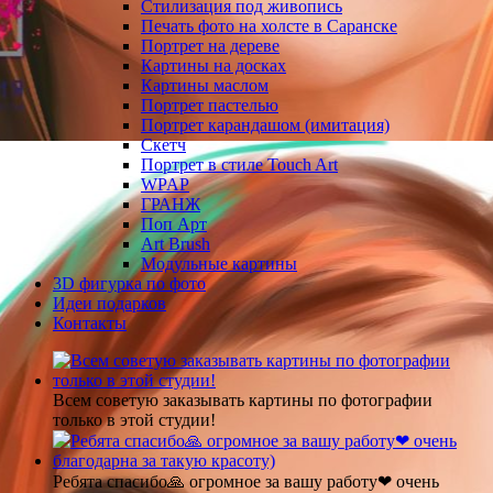
Стилизация под живопись
Печать фото на холсте в Саранске
Портрет на дереве
Картины на досках
Картины маслом
Портрет пастелью
Портрет карандашом (имитация)
Скетч
Портрет в стиле Touch Art
WPAP
ГРАНЖ
Поп Арт
Art Brush
Модульные картины
3D фигурка по фото
Идеи подарков
Контакты
Всем советую заказывать картины по фотографии
только в этой студии!
Ребята спасибо🙏 огромное за вашу работу❤ очень