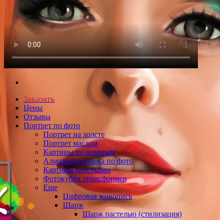
Заказать
Цены
Отзывы
Портрет по фото
Портрет на холсте
Портрет маслом
Картины по номерам
Алмазная мозаика по фото
Картины блестками
Фотокубик трансформер
Еще
Цифровая живопись
Шарж
Шарж пастелью (стилизация)