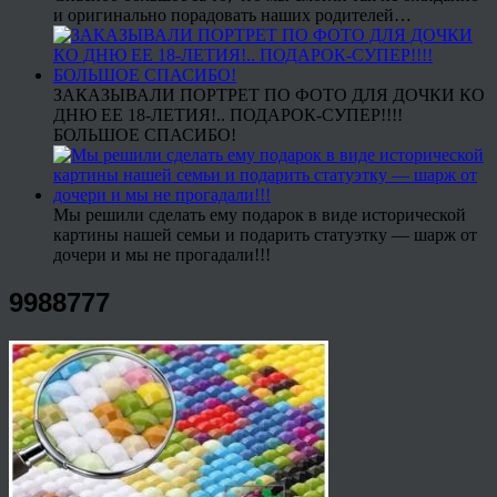
и оригинально порадовать наших родителей…
ЗАКАЗЫВАЛИ ПОРТРЕТ ПО ФОТО ДЛЯ ДОЧКИ КО
ДНЮ ЕЕ 18-ЛЕТИЯ!.. ПОДАРОК-СУПЕР!!!!
БОЛЬШОЕ СПАСИБО!
Мы решили сделать ему подарок в виде исторической
картины нашей семьи и подарить статуэтку — шарж от
дочери и мы не прогадали!!!
9988777