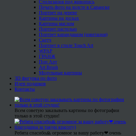
Стилизация под живопись
Печать фото на холсте в Саранске
Портрет на дереве
Картины на досках
Картины маслом
Портрет пастелью
Портрет карандашом (имитация)
Скетч
Портрет в стиле Touch Art
WPAP
ГРАНЖ
Поп Арт
Art Brush
Модульные картины
3D фигурка по фото
Идеи подарков
Контакты
Всем советую заказывать картины по фотографии
только в этой студии!
Ребята спасибо🙏 огромное за вашу работу❤ очень