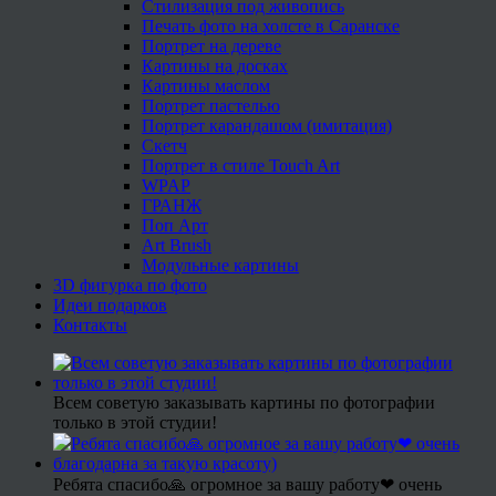
Стилизация под живопись
Печать фото на холсте в Саранске
Портрет на дереве
Картины на досках
Картины маслом
Портрет пастелью
Портрет карандашом (имитация)
Скетч
Портрет в стиле Touch Art
WPAP
ГРАНЖ
Поп Арт
Art Brush
Модульные картины
3D фигурка по фото
Идеи подарков
Контакты
Всем советую заказывать картины по фотографии
только в этой студии!
Ребята спасибо🙏 огромное за вашу работу❤ очень