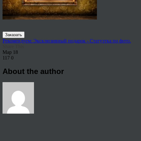
Заказать
Рекомендуем: Эксклюзивный подарок - Статуэтка по фото.
Share This
Мар
18
117
0
About the author
View all articles by rauffri
Post navigation