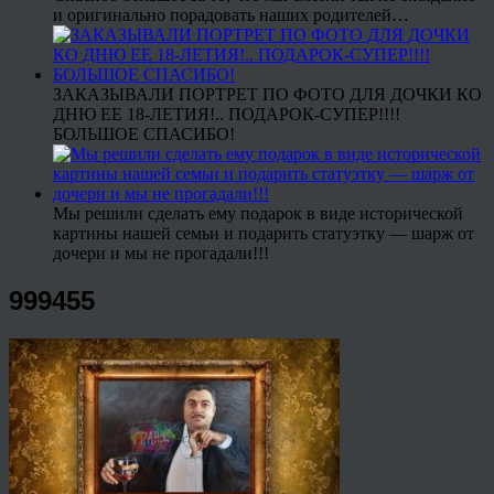
и оригинально порадовать наших родителей…
ЗАКАЗЫВАЛИ ПОРТРЕТ ПО ФОТО ДЛЯ ДОЧКИ КО
ДНЮ ЕЕ 18-ЛЕТИЯ!.. ПОДАРОК-СУПЕР!!!!
БОЛЬШОЕ СПАСИБО!
Мы решили сделать ему подарок в виде исторической
картины нашей семьи и подарить статуэтку — шарж от
дочери и мы не прогадали!!!
999455