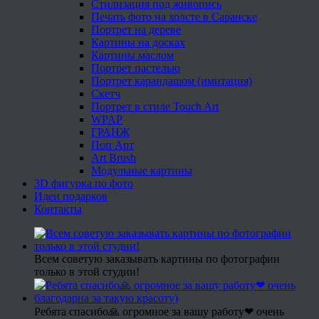
Стилизация под живопись
Печать фото на холсте в Саранске
Портрет на дереве
Картины на досках
Картины маслом
Портрет пастелью
Портрет карандашом (имитация)
Скетч
Портрет в стиле Touch Art
WPAP
ГРАНЖ
Поп Арт
Art Brush
Модульные картины
3D фигурка по фото
Идеи подарков
Контакты
Всем советую заказывать картины по фотографии
только в этой студии!
Ребята спасибо🙏 огромное за вашу работу❤ очень