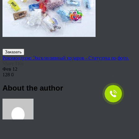
Заказать
Рекомендуем: Эксклюзивный подарок - Статуэтка по фото.
Share This
Фев
12
128
0
About the author
View all articles by rauffri