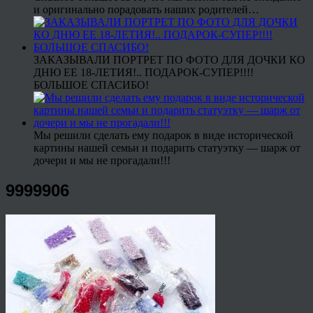
и оригинально порадовать наших родителей…
ЗАКАЗЫВАЛИ ПОРТРЕТ ПО ФОТО ДЛЯ ДОЧКИ КО
ДНЮ ЕЕ 18-ЛЕТИЯ!.. ПОДАРОК-СУПЕР!!!!
БОЛЬШОЕ СПАСИБО!
Мы решили сделать ему подарок в виде исторической
картины нашей семьи и подарить статуэтку — шарж от
дочери и мы не прогадали!!!
9999906