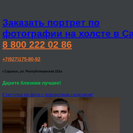
Заказать портрет по
фотографии на холсте в С
8 800 222 02 86
+7(927)175-80-92
г.Саранск, ул. Республиканская 151а
Дарите близким лучшее!
Статуэтка по фото с портретным сходством!