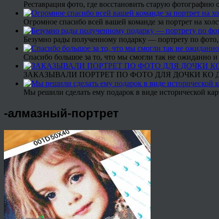
Реставрация фото, где восстановить старую фотографию 
Огромное спасибо всей вашей команде за портрет на холс
Безумно рады полученному подарку — портрету по фото,
Спасибо большое за то, что мы смогли так не ожиданно
ЗАКАЗЫВАЛИ ПОРТРЕТ ПО ФОТО ДЛЯ ДОЧКИ КО ДН
Мы решили сделать ему подарок в виде исторической кар
-алмазный-портрет