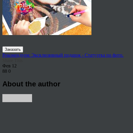
Заказать
Рекомендуем: Эксклюзивный подарок - Статуэтка по фото.
Share This
Фев
12
88
0
About the author
View all articles by rauffri