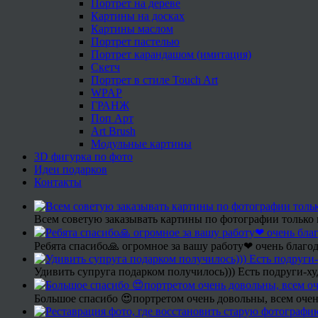
Портрет на дереве
Картины на досках
Картины маслом
Портрет пастелью
Портрет карандашом (имитация)
Скетч
Портрет в стиле Touch Art
WPAP
ГРАНЖ
Поп Арт
Art Brush
Модульные картины
3D фигурка по фото
Идеи подарков
Контакты
Всем советую заказывать картины по фотографии только 
Ребята спасибо🙏 огромное за вашу работу❤ очень благод
Удивить супруга подарком получилось))) Есть подруги-х
Большое спасибо 😍портретом очень довольны, всем очен