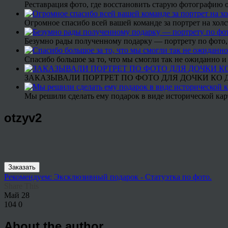
Реставрация фото, где восстановить старую фотографию 
Огромное спасибо всей вашей команде за портрет на холс
Безумно рады полученному подарку — портрету по фото,
Спасибо большое за то, что мы смогли так не ожиданно
ЗАКАЗЫВАЛИ ПОРТРЕТ ПО ФОТО ДЛЯ ДОЧКИ КО ДН
Мы решили сделать ему подарок в виде исторической кар
otzyv2
Заказать
Рекомендуем: Эксклюзивный подарок - Статуэтка по фото.
Share This
Май
28
104
0
About the author