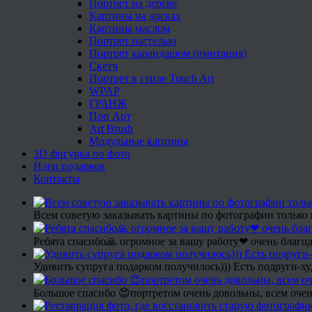
Портрет на дереве
Картины на досках
Картины маслом
Портрет пастелью
Портрет карандашом (имитация)
Скетч
Портрет в стиле Touch Art
WPAP
ГРАНЖ
Поп Арт
Art Brush
Модульные картины
3D фигурка по фото
Идеи подарков
Контакты
Всем советую заказывать картины по фотографии только 
Ребята спасибо🙏 огромное за вашу работу❤ очень благод
Удивить супруга подарком получилось))) Есть подруги-х
Большое спасибо 😍портретом очень довольны, всем очен