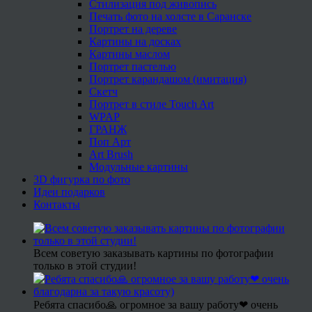
Стилизация под живопись
Печать фото на холсте в Саранске
Портрет на дереве
Картины на досках
Картины маслом
Портрет пастелью
Портрет карандашом (имитация)
Скетч
Портрет в стиле Touch Art
WPAP
ГРАНЖ
Поп Арт
Art Brush
Модульные картины
3D фигурка по фото
Идеи подарков
Контакты
Всем советую заказывать картины по фотографии
только в этой студии!
Ребята спасибо🙏 огромное за вашу работу❤ очень