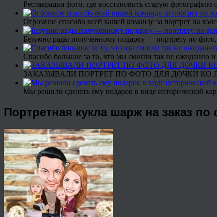
Реставрация фото, где восстановить старую фотографию 
Огромное спасибо всей вашей команде за портрет на холс
Безумно рады полученному подарку — портрету по фото,
Спасибо большое за то, что мы смогли так не ожиданно
ЗАКАЗЫВАЛИ ПОРТРЕТ ПО ФОТО ДЛЯ ДОЧКИ КО ДН
Мы решили сделать ему подарок в виде исторической кар
Портретная кукла шарж на заказ по 