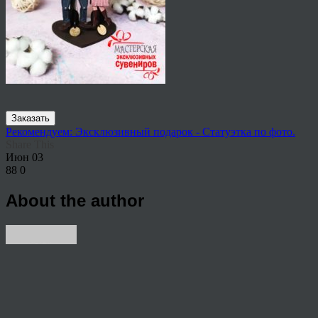
Заказать
Рекомендуем: Эксклюзивный подарок - Статуэтка по фото.
Share This
Июн
03
88
0
About the author
View all articles by Nik