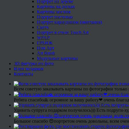
Портрет на дереве
Картины на досках
Картины маслом
Портрет пастелью
Портрет карандашом (имитация)
Скетч
Портрет в стиле Touch Art
WPAP
ГРАНЖ
Поп Арт
Art Brush
Модульные картины
3D фигурка по фото
Идеи подарков
Контакты
Всем советую заказывать картины по фотографии только 
Ребята спасибо🙏 огромное за вашу работу❤ очень благод
Удивить супруга подарком получилось))) Есть подруги-х
Большое спасибо 😍портретом очень довольны, всем очен