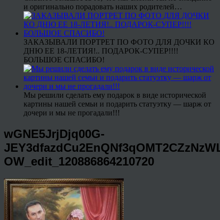
и оригинально порадовать наших родителей…
ЗАКАЗЫВАЛИ ПОРТРЕТ ПО ФОТО ДЛЯ ДОЧКИ КО
ДНЮ ЕЕ 18-ЛЕТИЯ!.. ПОДАРОК-СУПЕР!!!!
БОЛЬШОЕ СПАСИБО!
Мы решили сделать ему подарок в виде исторической
картины нашей семьи и подарить статуэтку — шарж от
дочери и мы не прогадали!!!
wGNE5JrjDjq00G-
JEY3dfazdCu2EnQNf3qOMT2CZzNzWLt
OW_edit_120886864210720