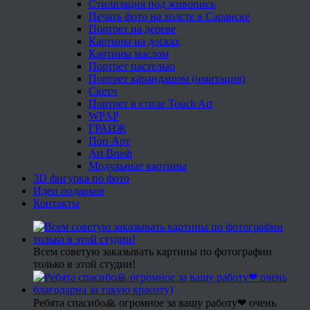
Стилизация под живопись
Печать фото на холсте в Саранске
Портрет на дереве
Картины на досках
Картины маслом
Портрет пастелью
Портрет карандашом (имитация)
Скетч
Портрет в стиле Touch Art
WPAP
ГРАНЖ
Поп Арт
Art Brush
Модульные картины
3D фигурка по фото
Идеи подарков
Контакты
Всем советую заказывать картины по фотографии
только в этой студии!
Ребята спасибо🙏 огромное за вашу работу❤ очень