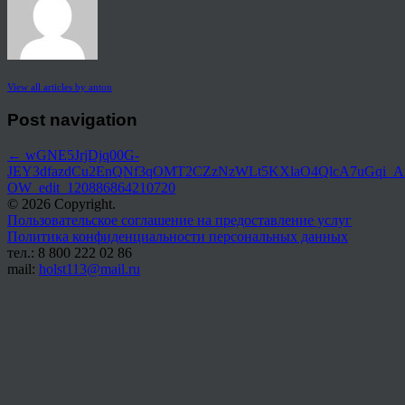
View all articles by anton
Post navigation
←
wGNE5JrjDjq00G-
JEY3dfazdCu2EnQNf3qOMT2CZzNzWLt5KXlaO4QlcA7uGqi_Af
OW_edit_120886864210720
© 2026 Copyright.
Пользовательское соглашение на предоставление услуг
Политика конфиденциальности персональных данных
тел.: 8 800 222 02 86
mail:
holst113@mail.ru